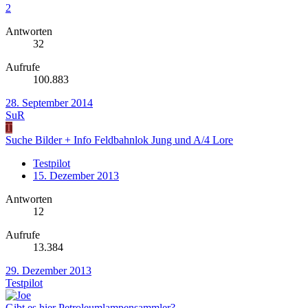
2
Antworten
32
Aufrufe
100.883
28. September 2014
SuR
T
Suche Bilder + Info Feldbahnlok Jung und A/4 Lore
Testpilot
15. Dezember 2013
Antworten
12
Aufrufe
13.384
29. Dezember 2013
Testpilot
Gibt es hier Petroleumlampensammler?