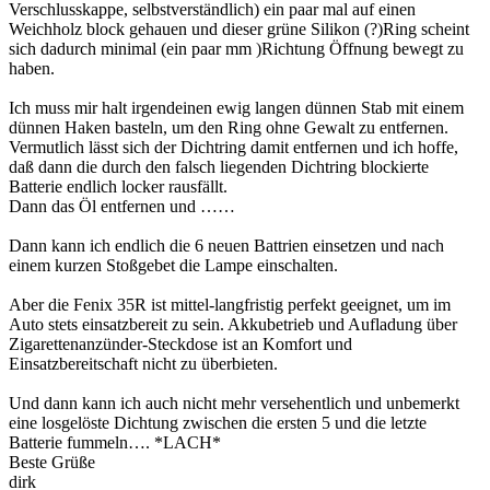
Verschlusskappe, selbstverständlich) ein paar mal auf einen
Weichholz block gehauen und dieser grüne Silikon (?)Ring scheint
sich dadurch minimal (ein paar mm )Richtung Öffnung bewegt zu
haben.
Ich muss mir halt irgendeinen ewig langen dünnen Stab mit einem
dünnen Haken basteln, um den Ring ohne Gewalt zu entfernen.
Vermutlich lässt sich der Dichtring damit entfernen und ich hoffe,
daß dann die durch den falsch liegenden Dichtring blockierte
Batterie endlich locker rausfällt.
Dann das Öl entfernen und ……
Dann kann ich endlich die 6 neuen Battrien einsetzen und nach
einem kurzen Stoßgebet die Lampe einschalten.
Aber die Fenix 35R ist mittel-langfristig perfekt geeignet, um im
Auto stets einsatzbereit zu sein. Akkubetrieb und Aufladung über
Zigarettenanzünder-Steckdose ist an Komfort und
Einsatzbereitschaft nicht zu überbieten.
Und dann kann ich auch nicht mehr versehentlich und unbemerkt
eine losgelöste Dichtung zwischen die ersten 5 und die letzte
Batterie fummeln…. *LACH*
Beste Grüße
dirk