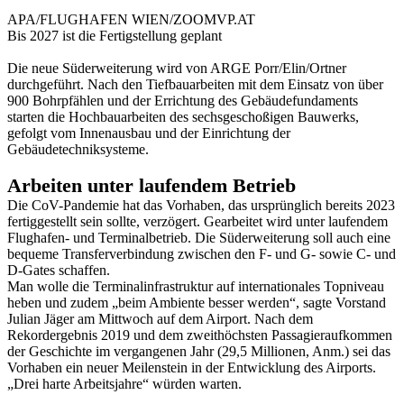
APA/FLUGHAFEN WIEN/ZOOMVP.AT
Bis 2027 ist die Fertigstellung geplant
Die neue Süderweiterung wird von ARGE Porr/Elin/Ortner
durchgeführt. Nach den Tiefbauarbeiten mit dem Einsatz von über
900 Bohrpfählen und der Errichtung des Gebäudefundaments
starten die Hochbauarbeiten des sechsgeschoßigen Bauwerks,
gefolgt vom Innenausbau und der Einrichtung der
Gebäudetechniksysteme.
Arbeiten unter laufendem Betrieb
Die CoV-Pandemie hat das Vorhaben, das ursprünglich bereits 2023
fertiggestellt sein sollte, verzögert. Gearbeitet wird unter laufendem
Flughafen- und Terminalbetrieb. Die Süderweiterung soll auch eine
bequeme Transferverbindung zwischen den F- und G- sowie C- und
D-Gates schaffen.
Man wolle die Terminalinfrastruktur auf internationales Topniveau
heben und zudem „beim Ambiente besser werden“, sagte Vorstand
Julian Jäger am Mittwoch auf dem Airport. Nach dem
Rekordergebnis 2019 und dem zweithöchsten Passagieraufkommen
der Geschichte im vergangenen Jahr (29,5 Millionen, Anm.) sei das
Vorhaben ein neuer Meilenstein in der Entwicklung des Airports.
„Drei harte Arbeitsjahre“ würden warten.