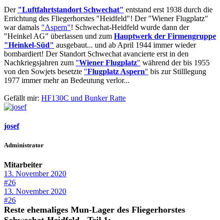
Der
"Luftfahrtstandort Schwechat"
entstand erst 1938 durch die
Errichtung des Fliegerhorstes "Heidfeld"! Der "Wiener Flugplatz"
war damals
"Aspern"
! Schwechat-Heidfeld wurde dann der
"Heinkel AG" überlassen und zum
Hauptwerk der Firmengruppe
"Heinkel-Süd"
ausgebaut... und ab April 1944 immer wieder
bombardiert! Der Standort Schwechat avancierte erst in den
Nachkriegsjahren zum
"
Wiener Flugplatz
"
während der bis 1955
von den Sowjets besetzte
"
Flugplatz Aspern
"
bis zur Stilllegung
1977 immer mehr an Bedeutung verlor...
Gefällt mir:
HF130C
und
Bunker Ratte
josef
Administrator
Mitarbeiter
13. November 2020
#26
13. November 2020
#26
Reste ehemaliges Mun-Lager des Fliegerhorstes
Schwechat-Heidfeld - Teil 1: