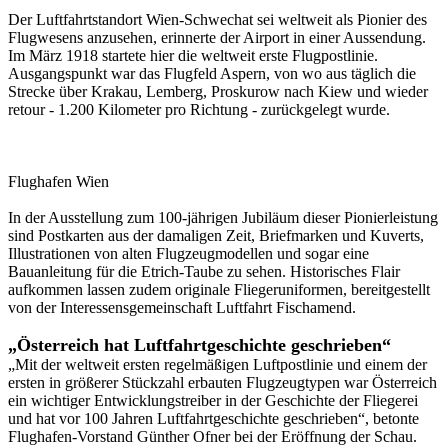
Der Luftfahrtstandort Wien-Schwechat sei weltweit als Pionier des
Flugwesens anzusehen, erinnerte der Airport in einer Aussendung.
Im März 1918 startete hier die weltweit erste Flugpostlinie.
Ausgangspunkt war das Flugfeld Aspern, von wo aus täglich die
Strecke über Krakau, Lemberg, Proskurow nach Kiew und wieder
retour - 1.200 Kilometer pro Richtung - zurückgelegt wurde.
Flughafen Wien
In der Ausstellung zum 100-jährigen Jubiläum dieser Pionierleistung
sind Postkarten aus der damaligen Zeit, Briefmarken und Kuverts,
Illustrationen von alten Flugzeugmodellen und sogar eine
Bauanleitung für die Etrich-Taube zu sehen. Historisches Flair
aufkommen lassen zudem originale Fliegeruniformen, bereitgestellt
von der Interessensgemeinschaft Luftfahrt Fischamend.
„Österreich hat Luftfahrtgeschichte geschrieben“
„Mit der weltweit ersten regelmäßigen Luftpostlinie und einem der
ersten in größerer Stückzahl erbauten Flugzeugtypen war Österreich
ein wichtiger Entwicklungstreiber in der Geschichte der Fliegerei
und hat vor 100 Jahren Luftfahrtgeschichte geschrieben“, betonte
Flughafen-Vorstand Günther Ofner bei der Eröffnung der Schau.