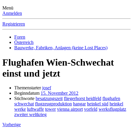
Menü
Anmelden
Registrieren
Foren
Österreich
Bauwerke, Fabriken, Anlagen (keine Lost Places)
Flughafen Wien-Schwechat
einst und jetzt
Themenstarter
josef
Beginndatum
15. November 2012
Stichworte
besatzungszeit
fliegerhorst heidfeld
flughafen
schwechat
flugzeugproduktion
hangar
heinkel süd
heinkel
werke
luftwaffe
tower
vienna airport
vorfeld
werksflugplatz
zweiter weltkrieg
Vorherige