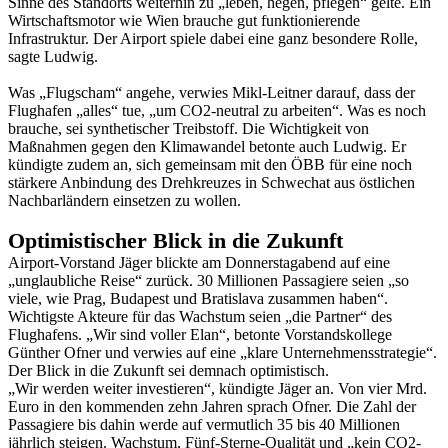
Sinne des Standorts weiterhin zu „leben, hegen, pflegen“ gelte. Ein
Wirtschaftsmotor wie Wien brauche gut funktionierende
Infrastruktur. Der Airport spiele dabei eine ganz besondere Rolle,
sagte Ludwig.
Was „Flugscham“ angehe, verwies Mikl-Leitner darauf, dass der
Flughafen „alles“ tue, „um CO2-neutral zu arbeiten“. Was es noch
brauche, sei synthetischer Treibstoff. Die Wichtigkeit von
Maßnahmen gegen den Klimawandel betonte auch Ludwig. Er
kündigte zudem an, sich gemeinsam mit den ÖBB für eine noch
stärkere Anbindung des Drehkreuzes in Schwechat aus östlichen
Nachbarländern einsetzen zu wollen.
Optimistischer Blick in die Zukunft
Airport-Vorstand Jäger blickte am Donnerstagabend auf eine
„unglaubliche Reise“ zurück. 30 Millionen Passagiere seien „so
viele, wie Prag, Budapest und Bratislava zusammen haben“.
Wichtigste Akteure für das Wachstum seien „die Partner“ des
Flughafens. „Wir sind voller Elan“, betonte Vorstandskollege
Günther Ofner und verwies auf eine „klare Unternehmensstrategie“.
Der Blick in die Zukunft sei demnach optimistisch.
„Wir werden weiter investieren“, kündigte Jäger an. Von vier Mrd.
Euro in den kommenden zehn Jahren sprach Ofner. Die Zahl der
Passagiere bis dahin werde auf vermutlich 35 bis 40 Millionen
jährlich steigen. Wachstum, Fünf-Sterne-Qualität und „kein CO2-