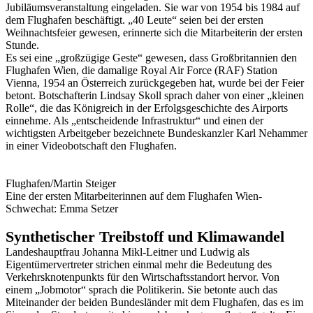
Jubiläumsveranstaltung eingeladen. Sie war von 1954 bis 1984 auf
dem Flughafen beschäftigt. „40 Leute“ seien bei der ersten
Weihnachtsfeier gewesen, erinnerte sich die Mitarbeiterin der ersten
Stunde.
Es sei eine „großzügige Geste“ gewesen, dass Großbritannien den
Flughafen Wien, die damalige Royal Air Force (RAF) Station
Vienna, 1954 an Österreich zurückgegeben hat, wurde bei der Feier
betont. Botschafterin Lindsay Skoll sprach daher von einer „kleinen
Rolle“, die das Königreich in der Erfolgsgeschichte des Airports
einnehme. Als „entscheidende Infrastruktur“ und einen der
wichtigsten Arbeitgeber bezeichnete Bundeskanzler Karl Nehammer
in einer Videobotschaft den Flughafen.
Flughafen/Martin Steiger
Eine der ersten Mitarbeiterinnen auf dem Flughafen Wien-
Schwechat: Emma Setzer
Synthetischer Treibstoff und Klimawandel
Landeshauptfrau Johanna Mikl-Leitner und Ludwig als
Eigentümervertreter strichen einmal mehr die Bedeutung des
Verkehrsknotenpunkts für den Wirtschaftsstandort hervor. Von
einem „Jobmotor“ sprach die Politikerin. Sie betonte auch das
Miteinander der beiden Bundesländer mit dem Flughafen, das es im