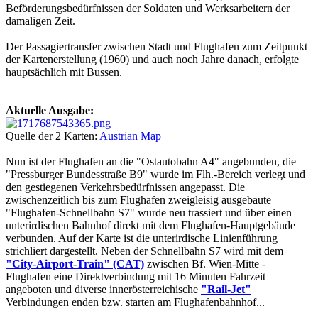
Beförderungsbedürfnissen der Soldaten und Werksarbeitern der
damaligen Zeit.
Der Passagiertransfer zwischen Stadt und Flughafen zum Zeitpunkt
der Kartenerstellung (1960) und auch noch Jahre danach, erfolgte
hauptsächlich mit Bussen.
Aktuelle Ausgabe:
Quelle der 2 Karten:
Austrian Map
Nun ist der Flughafen an die "Ostautobahn A4" angebunden, die
"Pressburger Bundesstraße B9" wurde im Flh.-Bereich verlegt und
den gestiegenen Verkehrsbedürfnissen angepasst. Die
zwischenzeitlich bis zum Flughafen zweigleisig ausgebaute
"Flughafen-Schnellbahn S7" wurde neu trassiert und über einen
unterirdischen Bahnhof direkt mit dem Flughafen-Hauptgebäude
verbunden. Auf der Karte ist die unterirdische Linienführung
strichliert dargestellt. Neben der Schnellbahn S7 wird mit dem
"City-Airport-Train" (CAT)
zwischen Bf. Wien-Mitte -
Flughafen eine Direktverbindung mit 16 Minuten Fahrzeit
angeboten und diverse innerösterreichische
"Rail-Jet"
Verbindungen enden bzw. starten am Flughafenbahnhof...