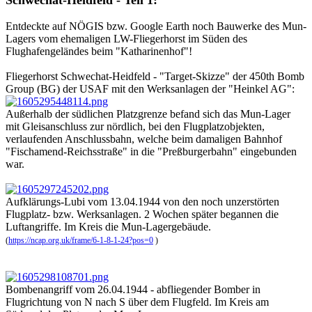
Entdeckte auf NÖGIS bzw. Google Earth noch Bauwerke des Mun-
Lagers vom ehemaligen LW-Fliegerhorst im Süden des
Flughafengeländes beim "Katharinenhof"!
Fliegerhorst Schwechat-Heidfeld - "Target-Skizze" der 450th Bomb
Group (BG) der USAF mit den Werksanlagen der "Heinkel AG":
Außerhalb der südlichen Platzgrenze befand sich das Mun-Lager
mit Gleisanschluss zur nördlich, bei den Flugplatzobjekten,
verlaufenden Anschlussbahn, welche beim damaligen Bahnhof
"Fischamend-Reichsstraße" in die "Preßburgerbahn" eingebunden
war.
Aufklärungs-Lubi vom 13.04.1944 von den noch unzerstörten
Flugplatz- bzw. Werksanlagen. 2 Wochen später begannen die
Luftangriffe. Im Kreis die Mun-Lagergebäude.
(
https://ncap.org.uk/frame/6-1-8-1-24?pos=0
)
Bombenangriff vom 26.04.1944 - abfliegender Bomber in
Flugrichtung von N nach S über dem Flugfeld. Im Kreis am