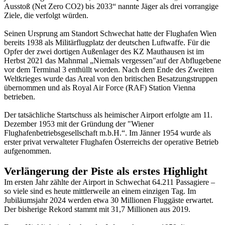
Ausstoß (Net Zero CO2) bis 2033“ nannte Jäger als drei vorrangige
Ziele, die verfolgt würden.
Seinen Ursprung am Standort Schwechat hatte der Flughafen Wien
bereits 1938 als Militärflugplatz der deutschen Luftwaffe. Für die
Opfer der zwei dortigen Außenlager des KZ Mauthausen ist im
Herbst 2021 das Mahnmal „Niemals vergessen"auf der Abflugebene
vor dem Terminal 3 enthüllt worden. Nach dem Ende des Zweiten
Weltkrieges wurde das Areal von den britischen Besatzungstruppen
übernommen und als Royal Air Force (RAF) Station Vienna
betrieben.
Der tatsächliche Startschuss als heimischer Airport erfolgte am 11.
Dezember 1953 mit der Gründung der "Wiener
Flughafenbetriebsgesellschaft m.b.H.“. Im Jänner 1954 wurde als
erster privat verwalteter Flughafen Österreichs der operative Betrieb
aufgenommen.
Verlängerung der Piste als erstes Highlight
Im ersten Jahr zählte der Airport in Schwechat 64.211 Passagiere –
so viele sind es heute mittlerweile an einem einzigen Tag. Im
Jubiläumsjahr 2024 werden etwa 30 Millionen Fluggäste erwartet.
Der bisherige Rekord stammt mit 31,7 Millionen aus 2019.