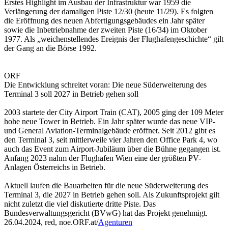
Erstes Highlight im Ausbau der Infrastruktur war 1959 die
Verlängerung der damaligen Piste 12/30 (heute 11/29). Es folgten
die Eröffnung des neuen Abfertigungsgebäudes ein Jahr später
sowie die Inbetriebnahme der zweiten Piste (16/34) im Oktober
1977. Als „weichenstellendes Ereignis der Flughafengeschichte“ gilt
der Gang an die Börse 1992.
ORF
Die Entwicklung schreitet voran: Die neue Süderweiterung des
Terminal 3 soll 2027 in Betrieb gehen soll
2003 startete der City Airport Train (CAT), 2005 ging der 109 Meter
hohe neue Tower in Betrieb. Ein Jahr später wurde das neue VIP-
und General Aviation-Terminalgebäude eröffnet. Seit 2012 gibt es
den Terminal 3, seit mittlerweile vier Jahren den Office Park 4, wo
auch das Event zum Airport-Jubiläum über die Bühne gegangen ist.
Anfang 2023 nahm der Flughafen Wien eine der größten PV-
Anlagen Österreichs in Betrieb.
Aktuell laufen die Bauarbeiten für die neue Süderweiterung des
Terminal 3, die 2027 in Betrieb gehen soll. Als Zukunftsprojekt gilt
nicht zuletzt die viel diskutierte dritte Piste. Das
Bundesverwaltungsgericht (BVwG) hat das Projekt genehmigt.
26.04.2024, red, noe.ORF.at/
Agenturen