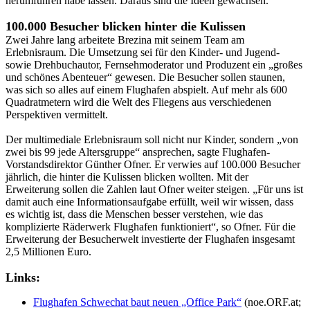
herumführen habe lassen. Daraus sind die Ideen gewachsen.“
100.000 Besucher blicken hinter die Kulissen
Zwei Jahre lang arbeitete Brezina mit seinem Team am
Erlebnisraum. Die Umsetzung sei für den Kinder- und Jugend-
sowie Drehbuchautor, Fernsehmoderator und Produzent ein „großes
und schönes Abenteuer“ gewesen. Die Besucher sollen staunen,
was sich so alles auf einem Flughafen abspielt. Auf mehr als 600
Quadratmetern wird die Welt des Fliegens aus verschiedenen
Perspektiven vermittelt.
Der multimediale Erlebnisraum soll nicht nur Kinder, sondern „von
zwei bis 99 jede Altersgruppe“ ansprechen, sagte Flughafen-
Vorstandsdirektor Günther Ofner. Er verwies auf 100.000 Besucher
jährlich, die hinter die Kulissen blicken wollten. Mit der
Erweiterung sollen die Zahlen laut Ofner weiter steigen. „Für uns ist
damit auch eine Informationsaufgabe erfüllt, weil wir wissen, dass
es wichtig ist, dass die Menschen besser verstehen, wie das
komplizierte Räderwerk Flughafen funktioniert“, so Ofner. Für die
Erweiterung der Besucherwelt investierte der Flughafen insgesamt
2,5 Millionen Euro.
Links:
Flughafen Schwechat baut neuen „Office Park“
(noe.ORF.at;