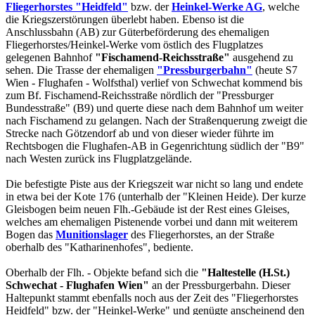
Fliegerhorstes "Heidfeld"
bzw. der
Heinkel-Werke AG
, welche
die Kriegszerstörungen überlebt haben. Ebenso ist die
Anschlussbahn (AB) zur Güterbeförderung des ehemaligen
Fliegerhorstes/Heinkel-Werke vom östlich des Flugplatzes
gelegenen Bahnhof
"Fischamend-Reichsstraße"
ausgehend zu
sehen. Die Trasse der ehemaligen
"Pressburgerbahn"
(heute S7
Wien - Flughafen - Wolfsthal) verlief von Schwechat kommend bis
zum Bf. Fischamend-Reichsstraße nördlich der "Pressburger
Bundesstraße" (B9) und querte diese nach dem Bahnhof um weiter
nach Fischamend zu gelangen. Nach der Straßenquerung zweigt die
Strecke nach Götzendorf ab und von dieser wieder führte im
Rechtsbogen die Flughafen-AB in Gegenrichtung südlich der "B9"
nach Westen zurück ins Flugplatzgelände.
Die befestigte Piste aus der Kriegszeit war nicht so lang und endete
in etwa bei der Kote 176 (unterhalb der "Kleinen Heide). Der kurze
Gleisbogen beim neuen Flh.-Gebäude ist der Rest eines Gleises,
welches am ehemaligen Pistenende vorbei und dann mit weiterem
Bogen das
Munitionslager
des Fliegerhorstes, an der Straße
oberhalb des "Katharinenhofes", bediente.
Oberhalb der Flh. - Objekte befand sich die
"Haltestelle (H.St.)
Schwechat - Flughafen Wien"
an der Pressburgerbahn. Dieser
Haltepunkt stammt ebenfalls noch aus der Zeit des "Fliegerhorstes
Heidfeld" bzw. der "Heinkel-Werke" und genügte anscheinend den